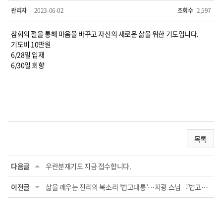
관리자
2023-06-02
조회수
2,597
참회의 절을 통해 마음을 바꾸고 자신의 새로운 삶을 위한 기도입니다.
기도비 10만원
6/28일 입재
6/30일 회향
목록
다음글
우란분재기도 지금 접수합니다.
이전글
삶을 깨우는 진리의 북소리 ‘법고대통’…지광 스님 『법고대통』 출간 [출처] 삶을 깨우는 진...