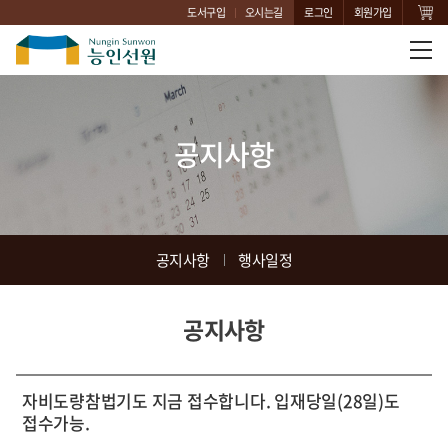
도서구입
오시는길
로그인
회원가입
공지사항
공지사항
행사일정
공지사항
자비도량참법기도 지금 접수합니다. 입재당일(28일)도
접수가능.