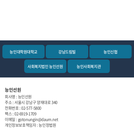
능인대학원대학교
강남드림빌
능인신협
사회복지법인 능인선원
능인사회복지관
능인선원
회사명 : 능인선원
주소 : 서울시 강남구 양재대로 340
전화번호 : 02-577-5800
팩스 : 02-6919-1709
이메일 : gotonungin@daum.net
개인정보보호책임자 : 능인정법원