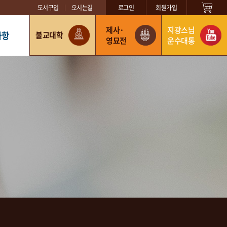
도서구입
오시는길
로그인
회원가입
제사·
지광스님
사항
불교대학
영묘전
운수대통