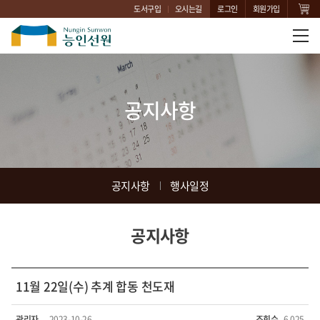
도서구입
오시는길
로그인
회원가입
공지사항
공지사항
행사일정
공지사항
11월 22일(수) 추계 합동 천도재
관리자
2023-10-26
조회수
6,025