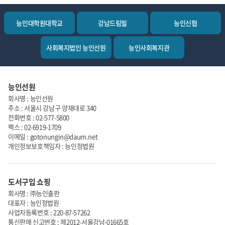
능인대학원대학교
강남드림빌
능인신협
사회복지법인 능인선원
능인사회복지관
능인선원
회사명 : 능인선원
주소 : 서울시 강남구 양재대로 340
전화번호 : 02-577-5800
팩스 : 02-6919-1709
이메일 : gotonungin@daum.net
개인정보보호책임자 : 능인정법원
도서구입 쇼핑
회사명 : ㈜능인출판
대표자 : 능인정법원
사업자등록번호 : 220-87-57262
통신판매 신고번호 : 제2012-서울강남-01665호