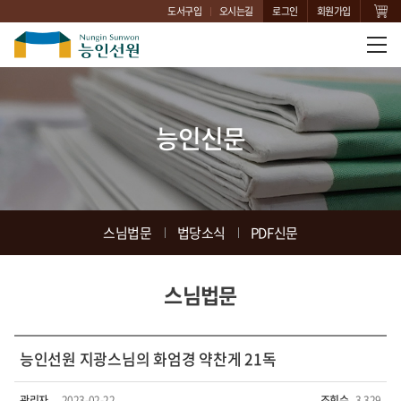
도서구입
오시는길
로그인
회원가입
능인신문
스님법문
법당소식
PDF신문
스님법문
능인선원 지광스님의 화엄경 약찬게 21독
관리자
2023-02-22
조회수
3,329