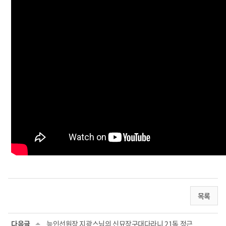
목록
다음글
능인선원장 지광스님의 신묘장구대다라니 21독 정근