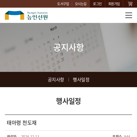
도서구입
오시는길
로그인
회원가입
공지사항
공지사항
행사일정
행사일정
태아령 천도재
관리자
2024-12-11
조회수
944