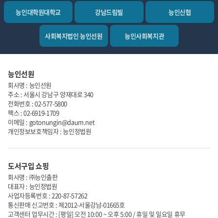
능인대학원대학교
강남드림빌
능인신협
사회복지법인 능인선원
능인사회복지관
능인선원
회사명 : 능인선원
주소 : 서울시 강남구 양재대로 340
전화번호 : 02-577-5800
팩스 : 02-6919-1709
이메일 : gotonungin@daum.net
개인정보보호책임자 : 능인정법원
도서구입 쇼핑
회사명 : ㈜능인출판
대표자 : 능인정법원
사업자등록번호 : 220-87-57262
통신판매 신고번호 : 제2012-서울강남-01665호
고객센터 업무시간 : [평일] 오전 10:00 ~ 오후 5:00 / 휴일 및 일요일 휴무