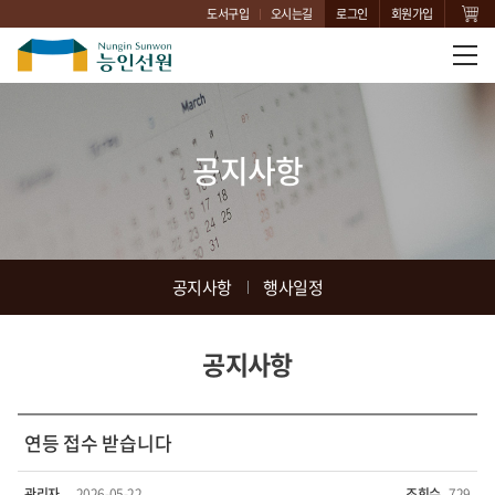
도서구입
오시는길
로그인
회원가입
공지사항
공지사항
행사일정
공지사항
연등 접수 받습니다
관리자
2026-05-22
조회수
729