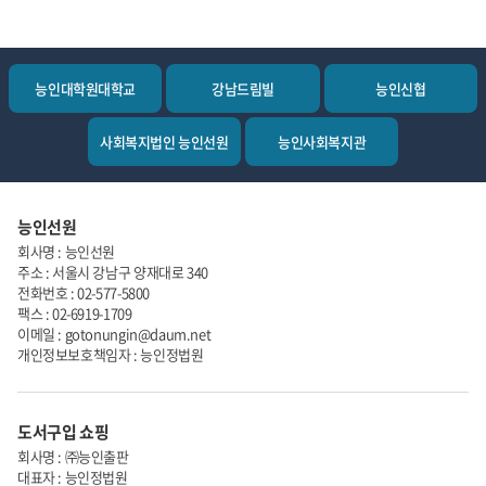
능인대학원대학교
강남드림빌
능인신협
사회복지법인 능인선원
능인사회복지관
능인선원
회사명 : 능인선원
주소 : 서울시 강남구 양재대로 340
전화번호 : 02-577-5800
팩스 : 02-6919-1709
이메일 : gotonungin@daum.net
개인정보보호책임자 : 능인정법원
도서구입 쇼핑
회사명 : ㈜능인출판
대표자 : 능인정법원