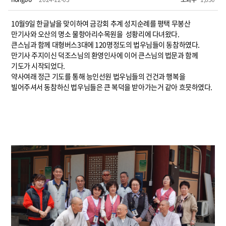
10월9일 한글날을 맞이하여 금강회 추계 성지순례를 평택 무봉산
만기사와 오산의 명소 물항아리수목원을 성황리에 다녀왔다.
큰스님과 함께 대형버스3대에 120명정도의 법우님들이 동참하였다.
만기사 주지이신 덕조스님의 환영인사에 이어 큰스님의 법문과 함께
기도가 시작되었다.
약사여래 정근 기도를 통해 능인선원 법우님들의 건건과 행복을
빌어주셔서 동참하신 법우님들은 큰 복덕을 받아가는거 같아 흐믓하였다.