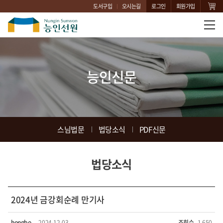
도서구입
오시는길
로그인
회원가입
능인신문
스님법문
법당소식
PDF신문
법당소식
2024년 금강회순례 만기사
hongbo
2024-12-03
조회수
1,650