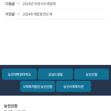
다음글
2024년 국녕사사경법회
이전글
2024추계합동천도재
능인대학원대학교
강남드림빌
능인신협
사회복지법인 능인선원
능인사회복지관
능인선원